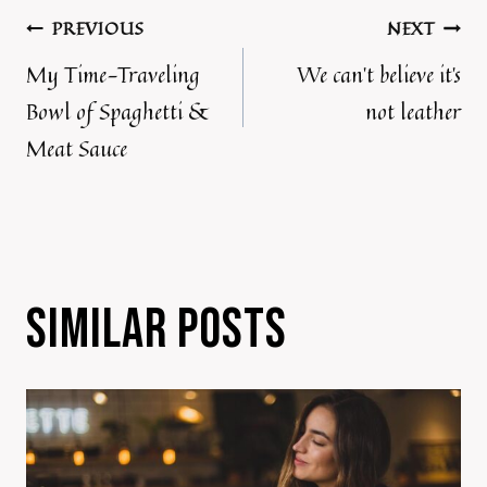
POST
PREVIOUS
NEXT
My Time-Traveling
We can’t believe it’s
NAVIGATION
Bowl of Spaghetti &
not leather
Meat Sauce
SIMILAR POSTS